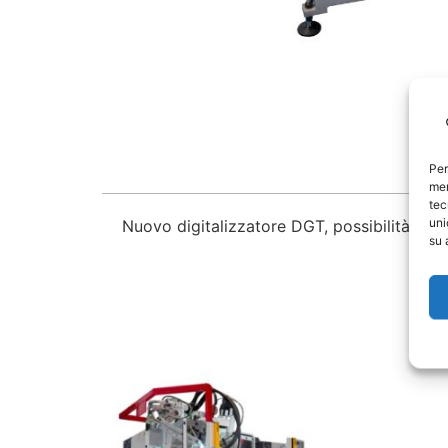
Per
mem
tec
uni
Nuovo digitalizzatore DGT, possibilità di 
su 