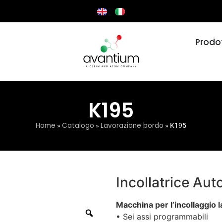
Prodot
K195
Home
Catalogo
Lavorazione bordo
»
»
»
K195
Incollatrice Au
Macchina per l’incollaggio l
• Sei assi programmabili