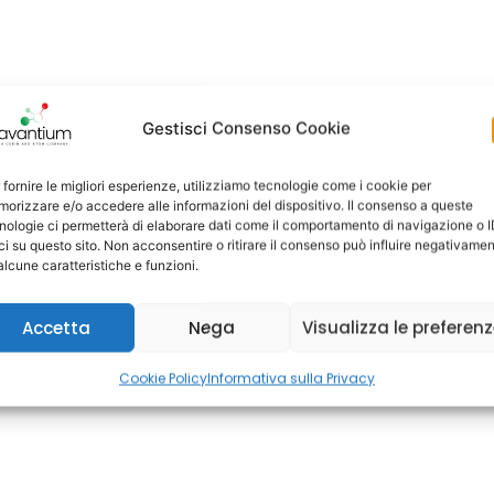
Gestisci Consenso Cookie
Caratteristiche
Brochure
Video
 fornire le migliori esperienze, utilizziamo tecnologie come i cookie per
orizzare e/o accedere alle informazioni del dispositivo. Il consenso a queste
nologie ci permetterà di elaborare dati come il comportamento di navigazione o 
ci su questo sito. Non acconsentire o ritirare il consenso può influire negativame
creare i programmi direttamente in macchina in maniera sem
alcune caratteristiche e funzioni.
Prodotti correlati
Accetta
Nega
Visualizza le preferen
Cookie Policy
Informativa sulla Privacy