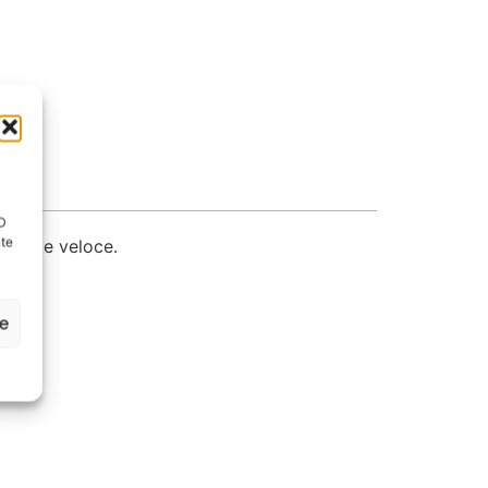
ID
nte
plice e veloce.
ze