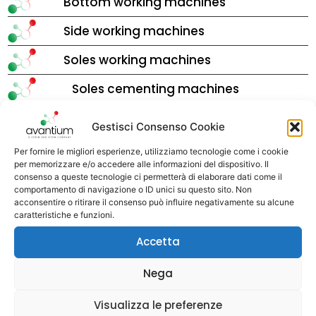
Bottom working machines
Side working machines
Soles working machines
Soles cementing machines
Gestisci Consenso Cookie
DOWNLOAD COMPLETE CATALOGUE
Per fornire le migliori esperienze, utilizziamo tecnologie come i cookie
per memorizzare e/o accedere alle informazioni del dispositivo. Il
consenso a queste tecnologie ci permetterà di elaborare dati come il
Sectors of application
comportamento di navigazione o ID unici su questo sito. Non
acconsentire o ritirare il consenso può influire negativamente su alcune
caratteristiche e funzioni.
Man
Accetta
Woman
Nega
Child
Visualizza le preferenze